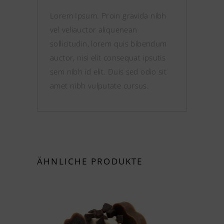
Lorem Ipsum. Proin gravida nibh
vel veliauctor aliquenean
sollicitudin, lorem quis bibendum
auctor, nisi elit consequat ipsutis
sem nibh id elit. Duis sed odio sit
amet nibh vulputate cursus.
ÄHNLICHE PRODUKTE