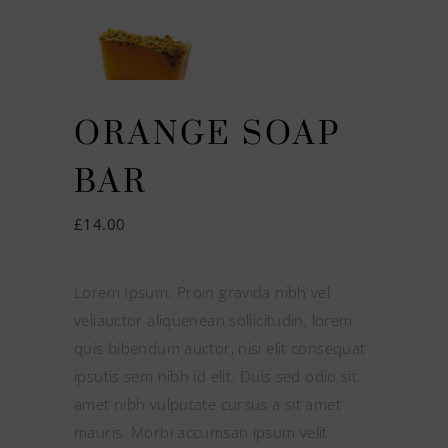
ORANGE SOAP
BAR
£
14.00
Lorem Ipsum. Proin gravida nibh vel
veliauctor aliquenean sollicitudin, lorem
quis bibendum auctor, nisi elit consequat
ipsutis sem nibh id elit. Duis sed odio sit
amet nibh vulputate cursus a sit amet
mauris. Morbi accumsan ipsum velit.